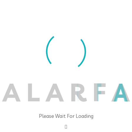
تنويه
 بالبنك المركزي يرجى جلب المستمسكات التا
مع نسخه ملونه منه.
 ملونه منها.
A
L
A
R
F
A
هر الطلب
Please Wait For Loading