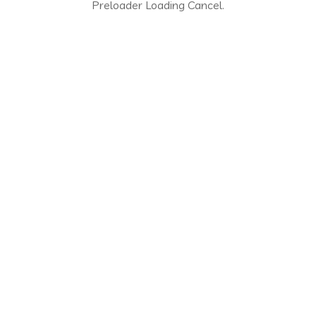
Preloader Loading Cancel.
ين في اليوم الذي يلي عملية الحجز
تم نفاذ الاستمارات يرجى متابعة الموقع باستمرار